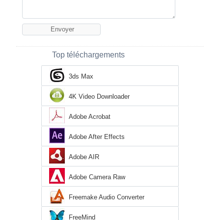
Top téléchargements
3ds Max
4K Video Downloader
Adobe Acrobat
Adobe After Effects
Adobe AIR
Adobe Camera Raw
Freemake Audio Converter
FreeMind