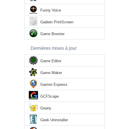
Funny Voice
Gadwin PrintScreen
Game Booster
Dernières mises à jour
Game Editor
Game Maker
Garmin Express
GCFScape
Geany
Geek Uninstaller