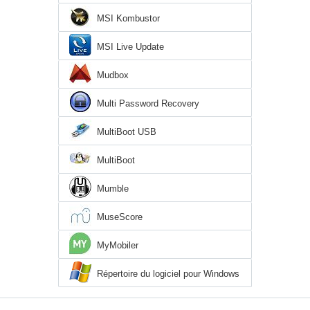
MSI Kombustor
MSI Live Update
Mudbox
Multi Password Recovery
MultiBoot USB
MultiBoot
Mumble
MuseScore
MyMobiler
Répertoire du logiciel pour Windows
XP