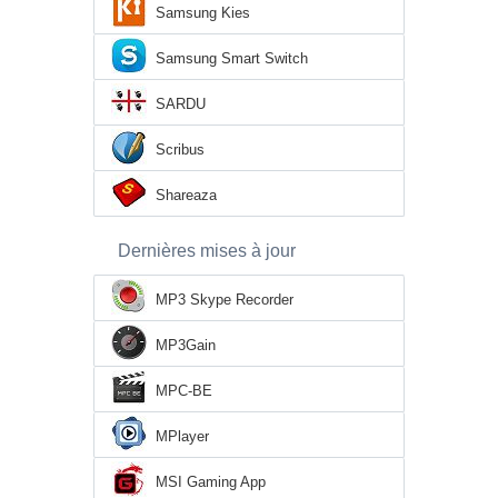
Samsung Kies
Samsung Smart Switch
SARDU
Scribus
Shareaza
Dernières mises à jour
MP3 Skype Recorder
MP3Gain
MPC-BE
MPlayer
MSI Gaming App