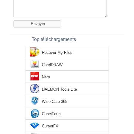
Top téléchargements
Recover My Files
CorelDRAW
Nero
DAEMON Tools Lite
Wise Care 365
CuneiForm
CursorFX