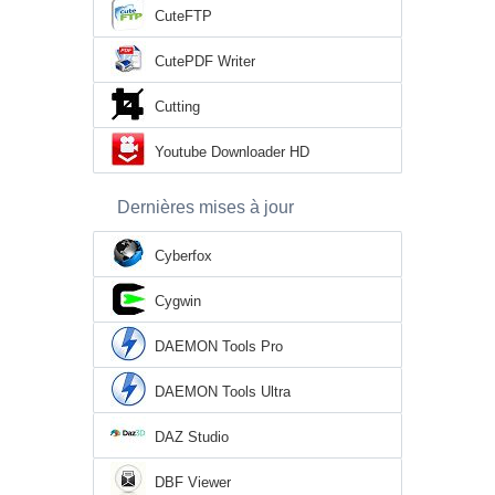
CuteFTP
CutePDF Writer
Cutting
Youtube Downloader HD
Dernières mises à jour
Cyberfox
Cygwin
DAEMON Tools Pro
DAEMON Tools Ultra
DAZ Studio
DBF Viewer