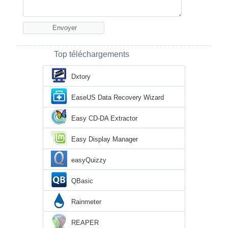
Top téléchargements
Dxtory
EaseUS Data Recovery Wizard
Easy CD-DA Extractor
Easy Display Manager
easyQuizzy
QBasic
Rainmeter
REAPER