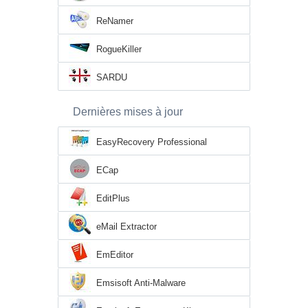
ReNamer
RogueKiller
SARDU
Dernières mises à jour
EasyRecovery Professional
ECap
EditPlus
eMail Extractor
EmEditor
Emsisoft Anti-Malware