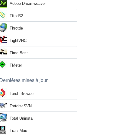
Adobe Dreamweaver
Tftpd32
Throttle
TightVNC
Time Boss
TMeter
Dernières mises à jour
Torch Browser
TortoiseSVN
Total Uninstall
TransMac