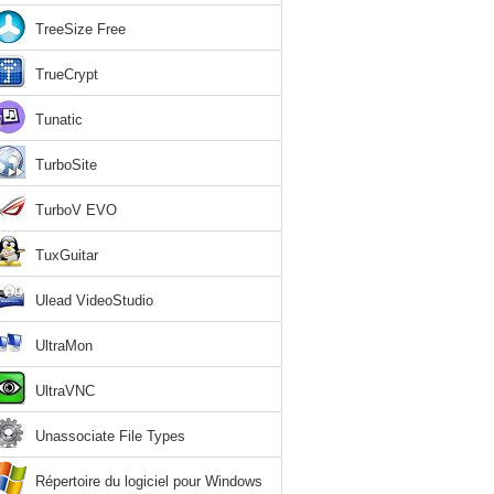
TreeSize Free
TrueCrypt
Tunatic
TurboSite
TurboV EVO
TuxGuitar
Ulead VideoStudio
UltraMon
UltraVNC
Unassociate File Types
Répertoire du logiciel pour Windows