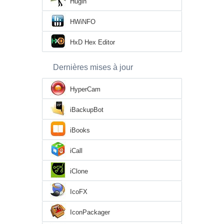
Hugin
HWiNFO
HxD Hex Editor
Dernières mises à jour
HyperCam
iBackupBot
iBooks
iCall
iClone
IcoFX
IconPackager