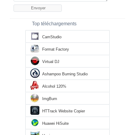
Top téléchargements
CamStudio
Format Factory
Virtual DJ
Ashampoo Burning Studio
Alcohol 120%
ImgBurn
HTTrack Website Copier
Huawei HiSuite