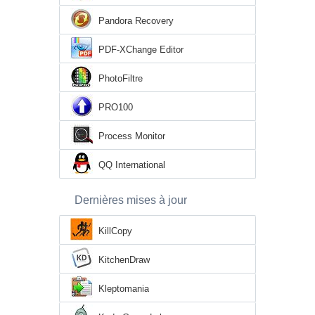
Pandora Recovery
PDF-XChange Editor
PhotoFiltre
PRO100
Process Monitor
QQ International
Dernières mises à jour
KillCopy
KitchenDraw
Kleptomania