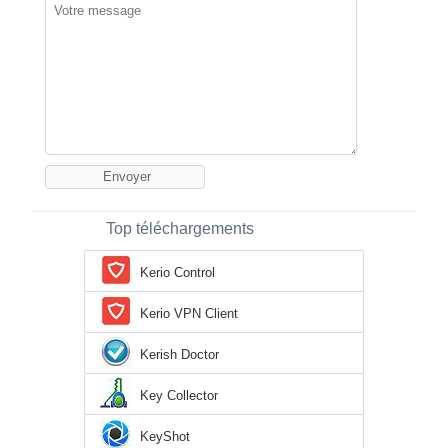
Top téléchargements
Kerio Control
Kerio VPN Client
Kerish Doctor
Key Collector
KeyShot