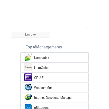
Top téléchargements
Notepad++
LibreOffice
CPU-Z
WebcamMax
Internet Download Manager
qBittorrent