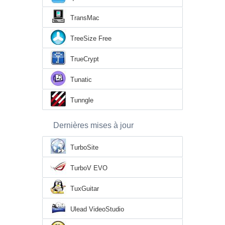
TransMac
TreeSize Free
TrueCrypt
Tunatic
Tunngle
Dernières mises à jour
TurboSite
TurboV EVO
TuxGuitar
Ulead VideoStudio