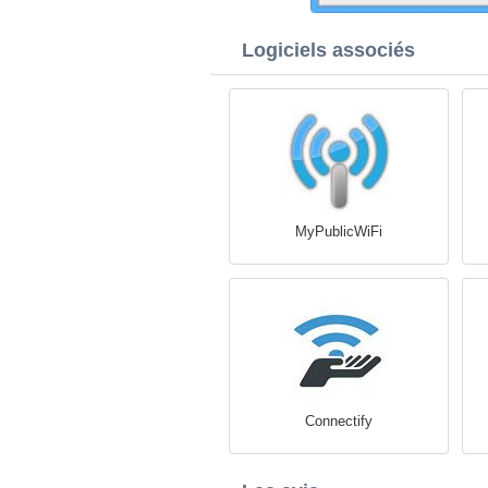
Logiciels associés
MyPublicWiFi
Connectify