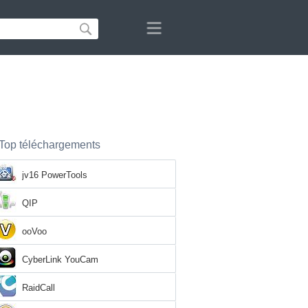
Top téléchargements
jv16 PowerTools
QIP
ooVoo
CyberLink YouCam
RaidCall