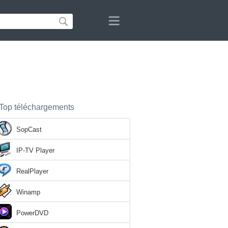
Top téléchargements
SopCast
IP-TV Player
RealPlayer
Winamp
PowerDVD