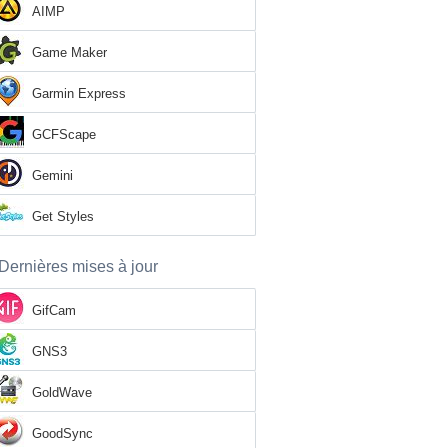
AIMP
Game Maker
Garmin Express
GCFScape
Gemini
Get Styles
Dernières mises à jour
GifCam
GNS3
GoldWave
GoodSync