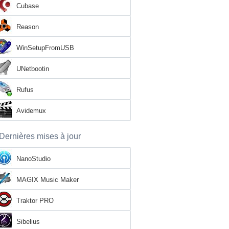
Cubase
Reason
WinSetupFromUSB
UNetbootin
Rufus
Avidemux
Dernières mises à jour
NanoStudio
MAGIX Music Maker
Traktor PRO
Sibelius