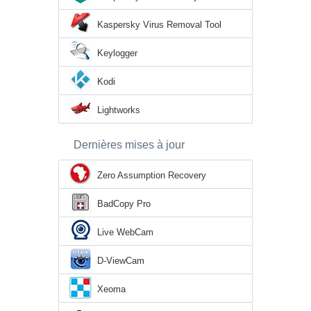
Kaspersky Virus Removal Tool
Keylogger
Kodi
Lightworks
Dernières mises à jour
Zero Assumption Recovery
BadCopy Pro
Live WebCam
D-ViewCam
Xeoma