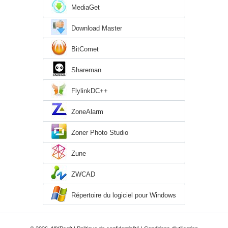
MediaGet
Download Master
BitComet
Shareman
FlylinkDC++
ZoneAlarm
Zoner Photo Studio
Zune
ZWCAD
Répertoire du logiciel pour Windows
XP