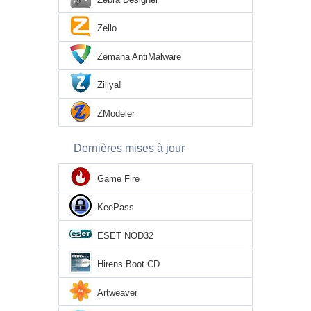
Zello
Zemana AntiMalware
Zillya!
ZModeler
Dernières mises à jour
Game Fire
KeePass
ESET NOD32
Hirens Boot CD
Artweaver