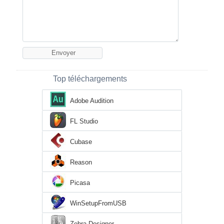
Top téléchargements
Adobe Audition
FL Studio
Cubase
Reason
Picasa
WinSetupFromUSB
Zebra Designer