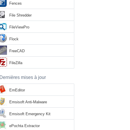
Fences
File Shredder
FileViewPro
Flock
FreeCAD
FileZilla
Dernières mises à jour
EmEditor
Emsisoft Anti-Malware
Emsisoft Emergency Kit
ePochta Extractor