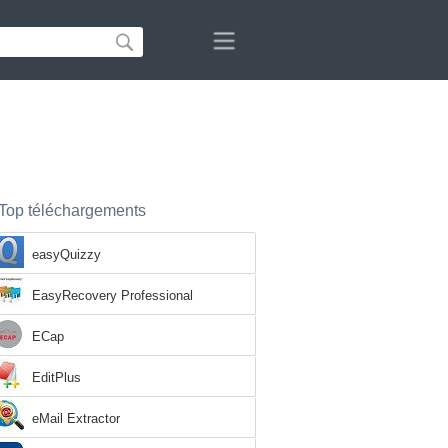
Top téléchargements
easyQuizzy
EasyRecovery Professional
ECap
EditPlus
eMail Extractor