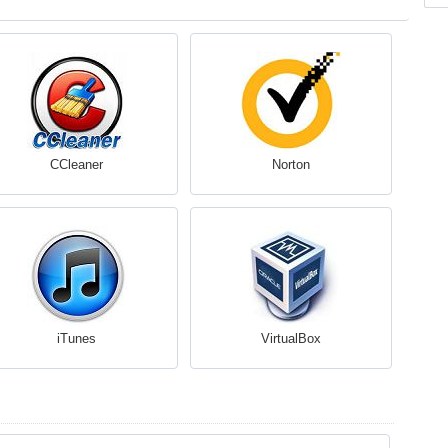
CCleaner
Norton
iTunes
VirtualBox