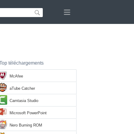
Top téléchargements
McAfee
aTube Catcher
Camtasia Studio
Microsoft PowerPoint
Nero Burning ROM