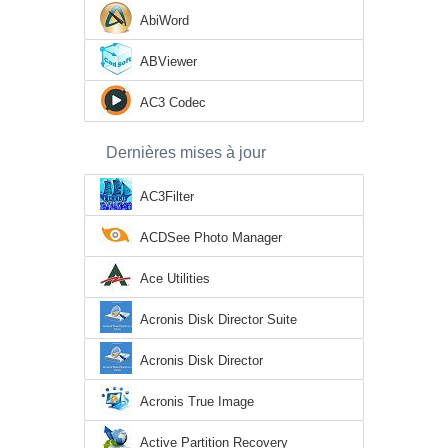
AbiWord
ABViewer
AC3 Codec
Dernières mises à jour
AC3Filter
ACDSee Photo Manager
Ace Utilities
Acronis Disk Director Suite
Acronis Disk Director
Acronis True Image
Active Partition Recovery