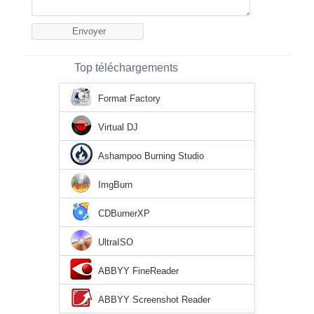
Top téléchargements
Format Factory
Virtual DJ
Ashampoo Burning Studio
ImgBurn
CDBurnerXP
UltraISO
ABBYY FineReader
ABBYY Screenshot Reader