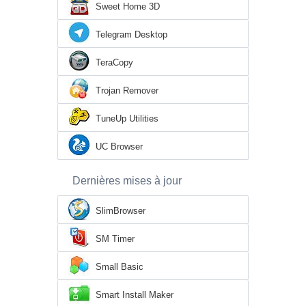
Sweet Home 3D
Telegram Desktop
TeraCopy
Trojan Remover
TuneUp Utilities
UC Browser
Dernières mises à jour
SlimBrowser
SM Timer
Small Basic
Smart Install Maker